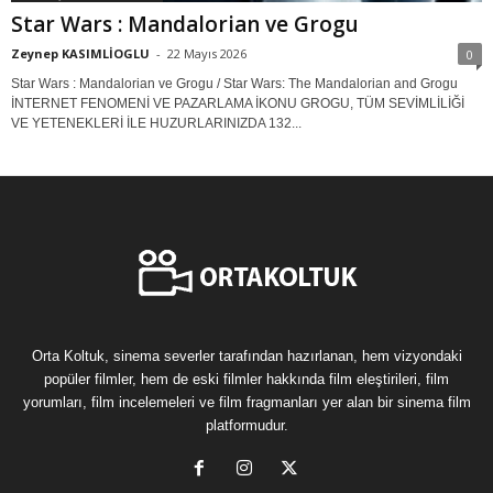
Star Wars : Mandalorian ve Grogu
Zeynep KASIMLİOGLU
-
22 Mayıs 2026
0
Star Wars : Mandalorian ve Grogu / Star Wars: The Mandalorian and Grogu
İNTERNET FENOMENİ VE PAZARLAMA İKONU GROGU, TÜM SEVİMLİLİĞİ
VE YETENEKLERİ İLE HUZURLARINIZDA 132...
Orta Koltuk, sinema severler tarafından hazırlanan, hem vizyondaki
popüler filmler, hem de eski filmler hakkında film eleştirileri, film
yorumları, film incelemeleri ve film fragmanları yer alan bir sinema film
platformudur.