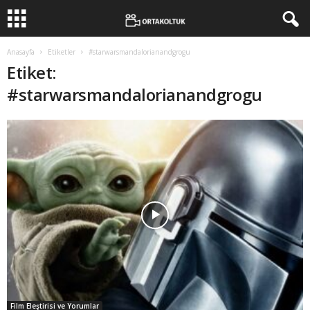
Anasayfa
Etiketler
#starwarsmandalorianandgrogu
Etiket:
#starwarsmandalorianandgrogu
Film Eleştirisi ve Yorumlar