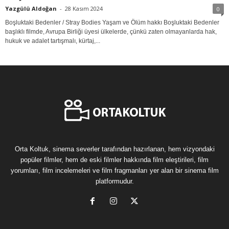
Yazgülü Aldoğan
-
28 Kasım 2024
0
Boşluktaki Bedenler / Stray Bodies Yaşam ve Ölüm hakkı Boşluktaki Bedenler
başlıklı filmde, Avrupa Birliği üyesi ülkelerde, çünkü zaten olmayanlarda hak,
hukuk ve adalet tartışmalı, kürtaj,...
Orta Koltuk, sinema severler tarafından hazırlanan, hem vizyondaki
popüler filmler, hem de eski filmler hakkında film eleştirileri, film
yorumları, film incelemeleri ve film fragmanları yer alan bir sinema film
platformudur.