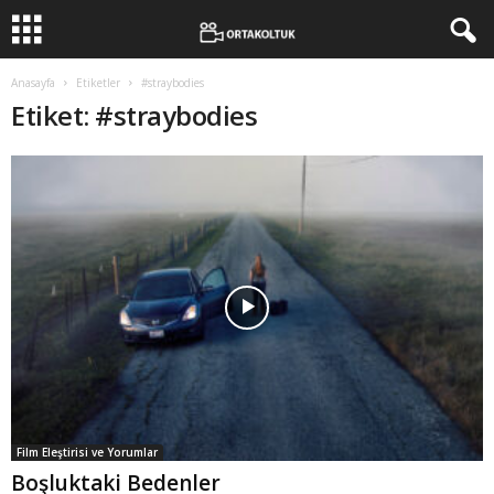
Anasayfa
Etiketler
#straybodies
Etiket: #straybodies
Film Eleştirisi ve Yorumlar
Boşluktaki Bedenler