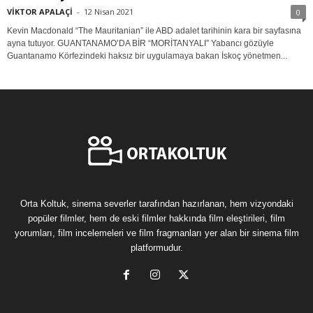
VİKTOR APALAÇİ
-
12 Nisan 2021
0
Kevin Macdonald “The Mauritanian” ile ABD adalet tarihinin kara bir sayfasına
ayna tutuyor. GUANTANAMO’DA BİR “MORİTANYALI” Yabancı gözüyle
Guantanamo Körfezindeki haksız bir uygulamaya bakan İskoç yönetmen...
Orta Koltuk, sinema severler tarafından hazırlanan, hem vizyondaki
popüler filmler, hem de eski filmler hakkında film eleştirileri, film
yorumları, film incelemeleri ve film fragmanları yer alan bir sinema film
platformudur.