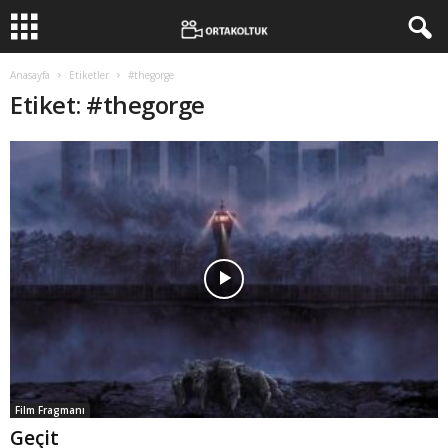
Anasayfa
Etiketler
#thegorge
Etiket: #thegorge
Film Fragmanı
Geçit