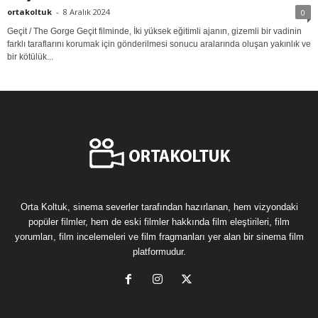
ortakoltuk
-
8 Aralık 2024
0
Geçit / The Gorge Geçit filminde, İki yüksek eğitimli ajanın, gizemli bir vadinin
farklı taraflarını korumak için gönderilmesi sonucu aralarında oluşan yakınlık ve
bir kötülük...
Orta Koltuk, sinema severler tarafından hazırlanan, hem vizyondaki
popüler filmler, hem de eski filmler hakkında film eleştirileri, film
yorumları, film incelemeleri ve film fragmanları yer alan bir sinema film
platformudur.