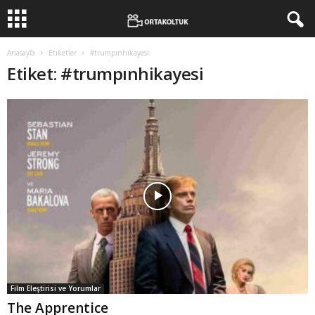
Anasayfa
Etiketler
#trumpınhikayesi
Etiket: #trumpınhikayesi
Film Eleştirisi ve Yorumlar
The Apprentice