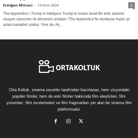
Erdoğan Mitrani
-
14 Ekim 2024
0
The Apprentice / Trump’ın Hikâyesi Trump’ın insani tarafı Bir kötü adamın
oluşum sürecinin ilk dönemini anlatan “The Apprentice”te nerdeyse hiçbir iyi
adam karakteri yoktur. Yine de, Ali...
Orta Koltuk, sinema severler tarafından hazırlanan, hem vizyondaki
popüler filmler, hem de eski filmler hakkında film eleştirileri, film
yorumları, film incelemeleri ve film fragmanları yer alan bir sinema film
platformudur.