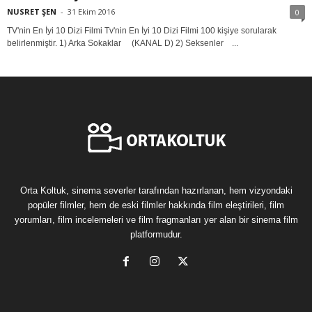
NUSRET ŞEN
-
31 Ekim 2016
0
TV'nin En İyi 10 Dizi Filmi Tv'nin En İyi 10 Dizi Filmi 100 kişiye sorularak
belirlenmiştir. 1) Arka Sokaklar (KANAL D) 2) Seksenler ...
Orta Koltuk, sinema severler tarafından hazırlanan, hem vizyondaki
popüler filmler, hem de eski filmler hakkında film eleştirileri, film
yorumları, film incelemeleri ve film fragmanları yer alan bir sinema film
platformudur.