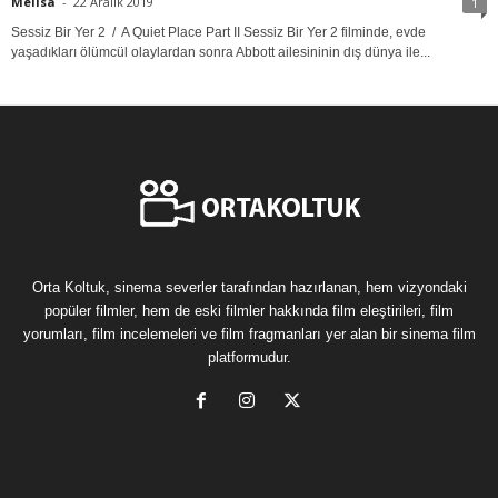
Melisa
-
22 Aralık 2019
1
Sessiz Bir Yer 2 / A Quiet Place Part II Sessiz Bir Yer 2 filminde, evde
yaşadıkları ölümcül olaylardan sonra Abbott ailesininin dış dünya ile...
Orta Koltuk, sinema severler tarafından hazırlanan, hem vizyondaki
popüler filmler, hem de eski filmler hakkında film eleştirileri, film
yorumları, film incelemeleri ve film fragmanları yer alan bir sinema film
platformudur.