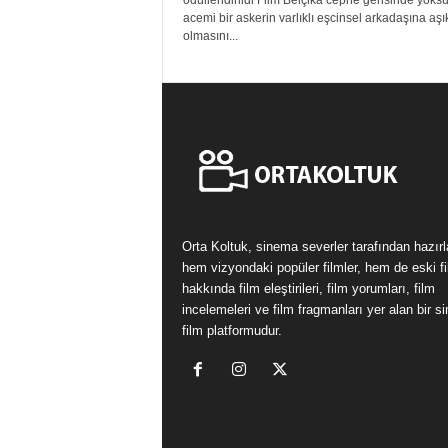
ödüllendirildi Film Belçika cephe gerisinde yoksu
acemi bir askerin varlıklı eşcinsel arkadaşına aşı
olmasını...
Orta Koltuk, sinema severler tarafından hazır
hem vizyondaki popüler filmler, hem de eski fi
hakkında film eleştirileri, film yorumları, film
incelemeleri ve film fragmanları yer alan bir 
film platformudur.