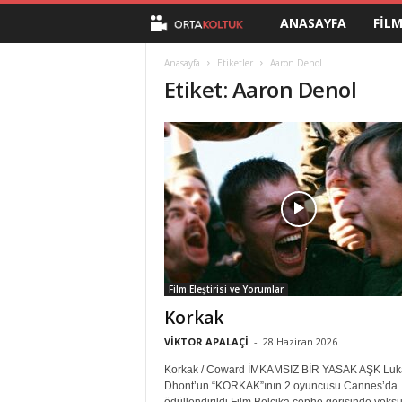
ANASAYFA
FIL
O
r
Anasayfa
Etiketler
Aaron Denol
Etiket: Aaron Denol
t
a
K
o
l
Film Eleştirisi ve Yorumlar
t
Korkak
u
VİKTOR APALAÇİ
-
28 Haziran 2026
Korkak / Coward İMKAMSIZ BİR YASAK AŞK Luk
k
Dhont’un “KORKAK”ının 2 oyuncusu Cannes’da