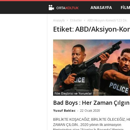
ANASAYFA
FIL
O
r
Anasayfa
Etiketler
ABD/Aksiyon-Komedi/123 Dk.
Etiket: ABD/Aksiyon-Ko
t
a
K
o
l
Film Eleştirisi ve Yorumlar
t
Bad Boys : Her Zaman Çılgın
u
Yusuf Baklac
-
22 Ocak 2020
BİRLİKTE KOŞACAĞIZ, BİRLİKTE ÖLECEĞİZ, 
k
ZAMAN ÇILGIN.. 2020 yılının ilk animasyon