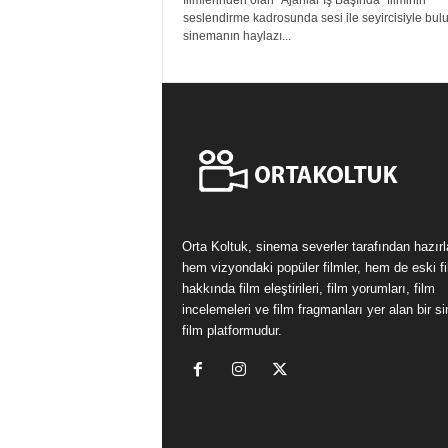
filmlerinden olan ''Ajanlar İş Başında'' filminin
seslendirme kadrosunda sesi ile seyircisiyle bul
sinemanın haylazı...
Orta Koltuk, sinema severler tarafından hazır
hem vizyondaki popüler filmler, hem de eski fi
hakkında film eleştirileri, film yorumları, film
incelemeleri ve film fragmanları yer alan bir 
film platformudur.