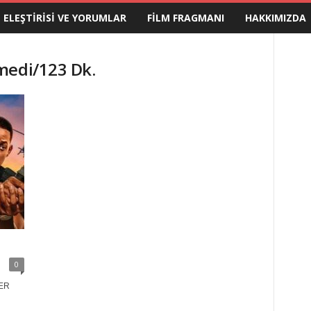
M ELEŞTIRISI VE YORUMLAR
FILM FRAGMANI
HAKKIMIZDA
medi/123 Dk.
0
HER