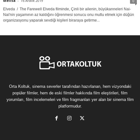
Melisa
-
16 Aralık 2019
0
Elveda / The Farewell Elveda filminde, Çinli bir ailenin, büyükanneleri Nai-
Nai'nin yaşamının az kaldığını öğrenmesi sonucu onu mutlu etmek için düğün
organizasyonu yaparak sevdiği kişileri biraraya getirme...
Orta Koltuk, sinema severler tarafından hazırlanan, hem vizyondaki
popüler filmler, hem de eski filmler hakkında film eleştirileri, film
yorumları, film incelemeleri ve film fragmanları yer alan bir sinema film
platformudur.