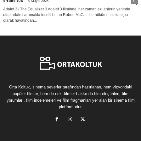
ortakoltuk
-
3 Mayıs 2023
0
Adalet 3 / The Equalizer 3 Adalet 3 filminde, her zaman ezilenlerin yanında
olup adaleti aramakta teselli bulan Robert McCall, bir hükümet suikastçısı
olarak hayatından...
Orta Koltuk, sinema severler tarafından hazırlanan, hem vizyondaki
popüler filmler, hem de eski filmler hakkında film eleştirileri, film
yorumları, film incelemeleri ve film fragmanları yer alan bir sinema film
platformudur.