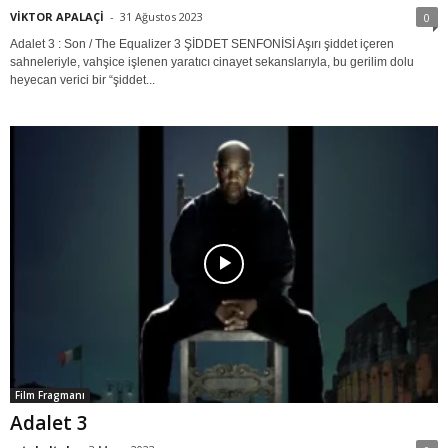
VİKTOR APALAÇİ
-
31 Ağustos 2023
0
Adalet 3 : Son / The Equalizer 3 ŞİDDET SENFONİSİ Aşırı şiddet içeren
sahneleriyle, vahşice işlenen yaratıcı cinayet sekanslarıyla, bu gerilim dolu
heyecan verici bir “şiddet...
Film Fragmanı
Adalet 3