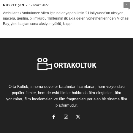
NUSRET ŞEN
-
17 Mart 2022
1
Ambulans / Ambulance Ailen için neler yapabilirsin ? Hollywood'un aksiyon,
macera, gerilim, bilimkurgu filmlerinin ilk akla gelen yönetmenlerinden Michael
Bay, yine baştan sona aksiyon yüklü, kaçıp...
Orta Koltuk, sinema severler tarafından hazırlanan, hem vizyondaki
popüler filmler, hem de eski filmler hakkında film eleştirileri, film
yorumları, film incelemeleri ve film fragmanları yer alan bir sinema film
platformudur.