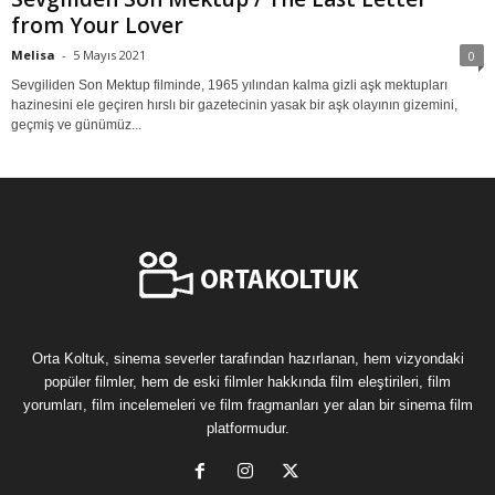
from Your Lover
Melisa
-
5 Mayıs 2021
0
Sevgiliden Son Mektup filminde, 1965 yılından kalma gizli aşk mektupları
hazinesini ele geçiren hırslı bir gazetecinin yasak bir aşk olayının gizemini,
geçmiş ve günümüz...
Orta Koltuk, sinema severler tarafından hazırlanan, hem vizyondaki
popüler filmler, hem de eski filmler hakkında film eleştirileri, film
yorumları, film incelemeleri ve film fragmanları yer alan bir sinema film
platformudur.