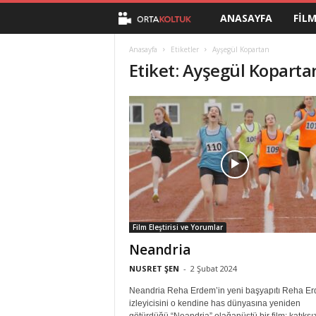
ANASAYFA
FIL
O
r
Anasayfa
Etiketler
Ayşegül Kopartan
Etiket: Ayşegül Koparta
t
a
K
o
l
Film Eleştirisi ve Yorumlar
t
Neandria
u
NUSRET ŞEN
-
2 Şubat 2024
Neandria Reha Erdem’in yeni başyapıtı Reha Er
k
izleyicisini o kendine has dünyasına yeniden