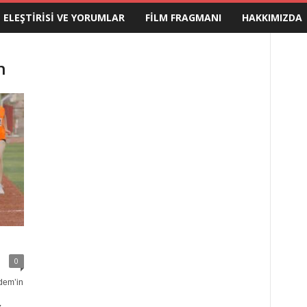
M ELEŞTIRISI VE YORUMLAR
FILM FRAGMANI
HAKKIMIZDA
n
0
dem’in