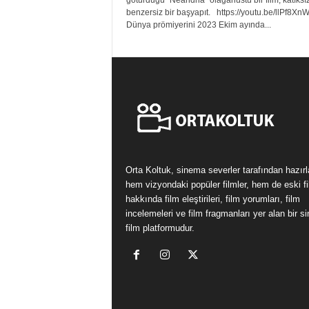
götürdüğü “Neandria” olağanüstü bir film; katıksız
benzersiz bir başyapıt. https://youtu.be/llPf8X
Dünya prömiyerini 2023 Ekim ayında...
Orta Koltuk, sinema severler tarafından hazır
hem vizyondaki popüler filmler, hem de eski fi
hakkında film eleştirileri, film yorumları, film
incelemeleri ve film fragmanları yer alan bir 
film platformudur.