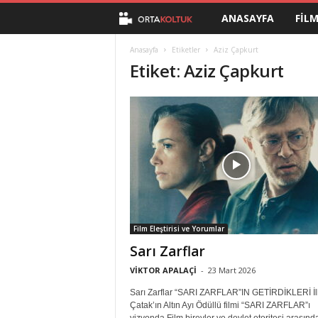
ANASAYFA
FIL
O
r
Anasayfa
Etiketler
Aziz Çapkurt
Etiket: Aziz Çapkurt
t
a
K
o
l
Film Eleştirisi ve Yorumlar
t
Sarı Zarflar
u
VİKTOR APALAÇİ
-
23 Mart 2026
Sarı Zarflar “SARI ZARFLAR”IN GETİRDİKLERİ İl
k
Çatak’ın Altın Ayı Ödüllü filmi “SARI ZARFLAR”ı