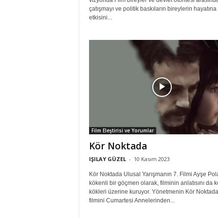
vizyonda Film bireyler ve devlet otoritesi arasınd
çatışmayı ve politik baskıların bireylerin hayatına
etkisini...
Film Eleştirisi ve Yorumlar
Kör Noktada
IŞILAY GÜZEL
-
10 Kasım 2023
Kör Noktada Ulusal Yarışmanın 7. Filmi Ayşe Pola
kökenli bir göçmen olarak, filminin anlatısını da 
kökleri üzerine kuruyor. Yönetmenin Kör Noktad
filmini Cumartesi Annelerinden...