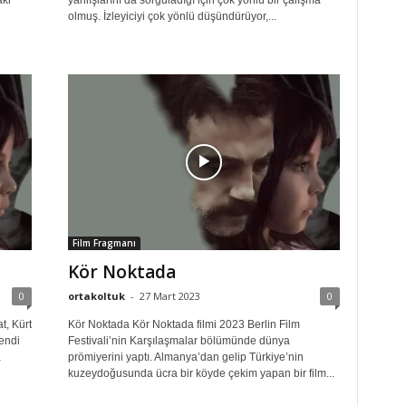
aki
yanlışlarını da sorguladığı için çok yönlü bir çalışma
olmuş. İzleyiciyi çok yönlü düşündürüyor,...
Film Fragmanı
Kör Noktada
0
ortakoltuk
-
27 Mart 2023
0
t, Kürt
Kör Noktada Kör Noktada filmi 2023 Berlin Film
kendi
Festivali’nin Karşılaşmalar bölümünde dünya
a
prömiyerini yaptı. Almanya’dan gelip Türkiye’nin
kuzeydoğusunda ücra bir köyde çekim yapan bir film...