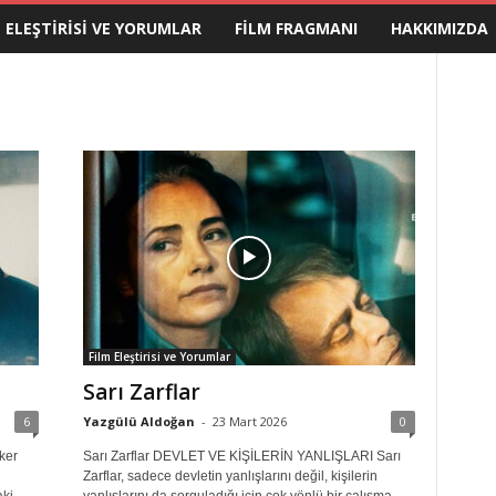
M ELEŞTIRISI VE YORUMLAR
FILM FRAGMANI
HAKKIMIZDA
Film Eleştirisi ve Yorumlar
Sarı Zarflar
6
Yazgülü Aldoğan
-
23 Mart 2026
0
ker
Sarı Zarflar DEVLET VE KİŞİLERİN YANLIŞLARI Sarı
Zarflar, sadece devletin yanlışlarını değil, kişilerin