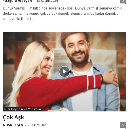
Yazgülü Aldoğan
-
18 Kasım 2024
0
Dünya Varmış Film bittiğinde söylenecek söz : Dünya Varmış! Senaryo komik
derken aman ne komik, çok güldük demek istemiyorum, bu kadar dandik bir
senaryo ile film mi...
Film Eleştirisi ve Yorumlar
Çok Aşk
NUSRET ŞEN
-
26 Ekim 2023
5