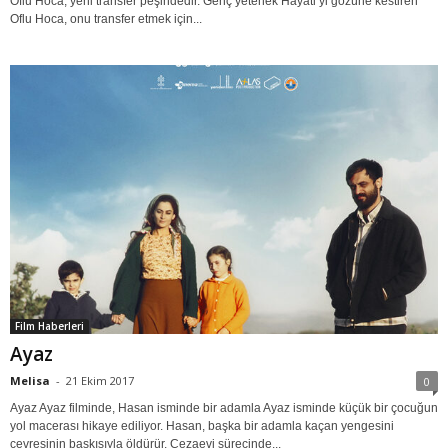
Oflu Hoca, yeni transfer peşindedir. Genç yetenek Hayati’yi gözüne kestiren
Oflu Hoca, onu transfer etmek için...
Film Haberleri
Ayaz
Melisa
-
21 Ekim 2017
0
Ayaz Ayaz filminde, Hasan isminde bir adamla Ayaz isminde küçük bir çocuğun
yol macerası hikaye ediliyor. Hasan, başka bir adamla kaçan yengesini
çevresinin baskısıyla öldürür. Cezaevi sürecinde...