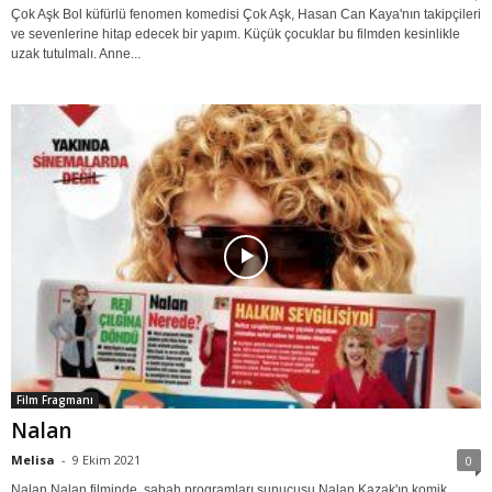
Çok Aşk Bol küfürlü fenomen komedisi Çok Aşk, Hasan Can Kaya'nın takipçileri
ve sevenlerine hitap edecek bir yapım. Küçük çocuklar bu filmden kesinlikle
uzak tutulmalı. Anne...
Film Fragmanı
Nalan
Melisa
-
9 Ekim 2021
0
Nalan Nalan filminde, sabah programları sunucusu Nalan Kazak'ın komik