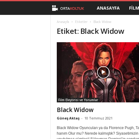
ANASAYFA
FIL
O
r
Anasayfa
Etiketler
Black Widow
Etiket: Black Widow
t
a
K
o
l
Film Eleştirisi ve Yorumlar
t
Black Widow
u
Güneş Aktaş
-
10 Temmuz 2021
Black Widow Oyuncuları ya da Florence Pugh, T
k
hanım Olur mu? Nerede kalmıştık? Siyasetimizin