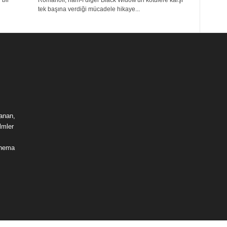
 bir
Romanoff, nam-ı diğer Black Widow'un kötülere karşı
tek başına verdiği mücadele hikaye...
lanan,
lmler
sinema