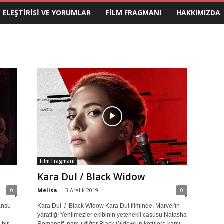
M ELEŞTIRISI VE YORUMLAR
FILM FRAGMANI
HAKKIMIZDA
Film Fragmanı
Kara Dul / Black Widow
0
Melisa
-
3 Aralık 2019
0
ansu
Kara Dul / Black Widow Kara Dul filminde, Marvel'ın
yarattığı Yenilmezler ekibinin yetenekli casusu Natasha