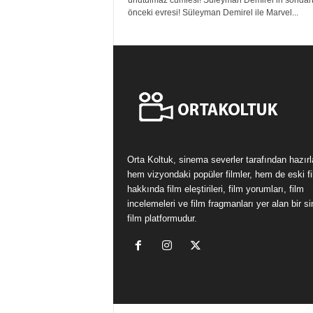
unutulmaz cümlesi! Süleyman Demirel’in sondan
önceki evresi! Süleyman Demirel ile Marvel...
Orta Koltuk, sinema severler tarafından hazır
hem vizyondaki popüler filmler, hem de eski fi
hakkında film eleştirileri, film yorumları, film
incelemeleri ve film fragmanları yer alan bir 
film platformudur.