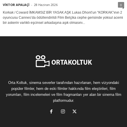
VİKTOR APALAÇİ
-
28 Haziran 2026
0
Korkak / Coward İMKAMSIZ BİR YASAK AŞK Lukas Dhont’un “KORKAK”ının 2
oyuncusu Cannes’da ödüllendirildi Film Belçika cephe gerisinde yoksul acemi
bir askerin varlıklı eşcinsel arkadaşına aşık olmasını...
Orta Koltuk, sinema severler tarafından hazırlanan, hem vizyondaki
popüler filmler, hem de eski filmler hakkında film eleştirileri, film
yorumları, film incelemeleri ve film fragmanları yer alan bir sinema film
platformudur.