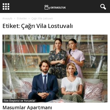
Anasayfa
Etiketler
Çağrı Vila Lostuvalı
Etiket: Çağrı Vila Lostuvalı
Film Eleştirisi ve Yorumlar
Masumlar Apartmanı