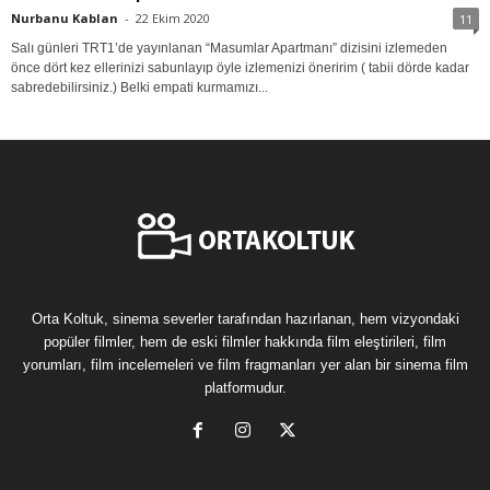
Nurbanu Kablan
-
22 Ekim 2020
11
Salı günleri TRT1’de yayınlanan “Masumlar Apartmanı” dizisini izlemeden
önce dört kez ellerinizi sabunlayıp öyle izlemenizi öneririm ( tabii dörde kadar
sabredebilirsiniz.) Belki empati kurmamızı...
Orta Koltuk, sinema severler tarafından hazırlanan, hem vizyondaki
popüler filmler, hem de eski filmler hakkında film eleştirileri, film
yorumları, film incelemeleri ve film fragmanları yer alan bir sinema film
platformudur.