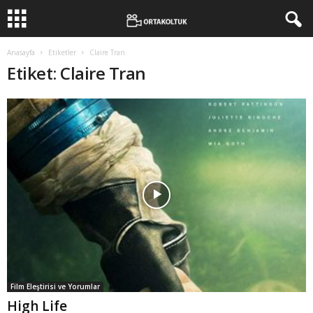
Anasayfa
Etiketler
Claire Tran
Etiket: Claire Tran
Film Eleştirisi ve Yorumlar
High Life