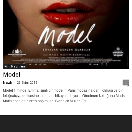
Film Fragmanı
Model
Nazlı
-
23 Ekim 2016
0
Model filminde, Emma isimli bir modelin Paris modasına dahil olması ve bir
fotoğrafçıya delicesine tutulması hikaye ediliyor... Yönetmen koltuğuna Mads
Matthiesen otururken baş rolleri Yvonnick Muller, Ed...