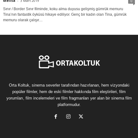
Melisa
-
3 Mart 2019
0
Sınır / Border Sınır filminde, koku alma duyusu gelişmiş gümrük memuru
Tina’nın fantastik öyküsü hikaye ediliyor. Genç bir kadın olan Tina, gümrük
memuru olarak çalışır....
Orta Koltuk, sinema severler tarafından hazırlanan, hem vizyondaki
popüler filmler, hem de eski filmler hakkında film eleştirileri, film
yorumları, film incelemeleri ve film fragmanları yer alan bir sinema film
platformudur.