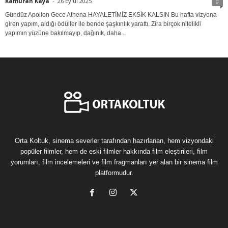
Kamuran Kaya
-
26 Eylül 2025
0
Gündüz Apollon Gece Athena HAYALETİMİZ EKSİK KALSIN Bu hafta vizyona
giren yapım, aldığı ödüller ile bende şaşkınlık yarattı. Zira birçok nitelikli
yapımın yüzüne bakılmayıp, dağınık, daha...
Orta Koltuk, sinema severler tarafından hazırlanan, hem vizyondaki
popüler filmler, hem de eski filmler hakkında film eleştirileri, film
yorumları, film incelemeleri ve film fragmanları yer alan bir sinema film
platformudur.