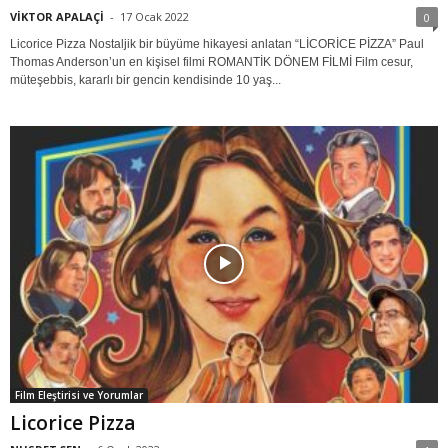
VİKTOR APALAÇİ
-
17 Ocak 2022
0
Licorice Pizza Nostaljik bir büyüme hikayesi anlatan “LİCORİCE PİZZA” Paul
Thomas Anderson’un en kişisel filmi ROMANTİK DÖNEM FİLMİ Film cesur,
müteşebbis, kararlı bir gencin kendisinde 10 yaş...
Film Eleştirisi ve Yorumlar
Licorice Pizza