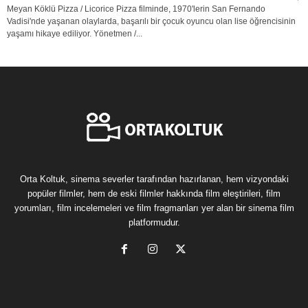
Meyan Köklü Pizza / Licorice Pizza filminde, 1970'lerin San Fernando
Vadisi'nde yaşanan olaylarda, başarılı bir çocuk oyuncu olan lise öğrencisinin
yaşamı hikaye ediliyor. Yönetmen /...
Orta Koltuk, sinema severler tarafından hazırlanan, hem vizyondaki
popüler filmler, hem de eski filmler hakkında film eleştirileri, film
yorumları, film incelemeleri ve film fragmanları yer alan bir sinema film
platformudur.