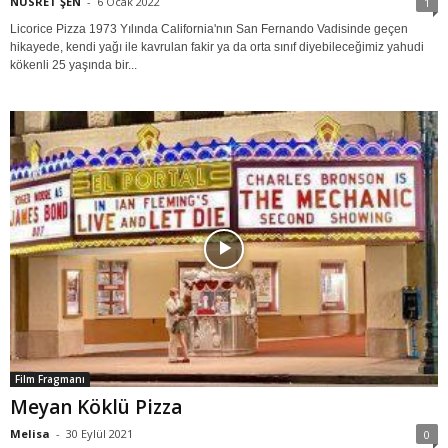
NUSRET ŞEN
-
6 Ocak 2022
1
Licorice Pizza 1973 Yılında California'nın San Fernando Vadisinde geçen
hikayede, kendi yağı ile kavrulan fakir ya da orta sınıf diyebileceğimiz yahudi
kökenli 25 yaşında bir...
Film Fragmanı
Meyan Köklü Pizza
Melisa
-
30 Eylül 2021
0