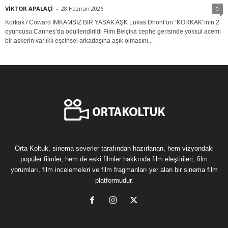
VİKTOR APALAÇİ
-
28 Haziran 2026
0
Korkak / Coward İMKAMSIZ BİR YASAK AŞK Lukas Dhont’un “KORKAK”ının 2
oyuncusu Cannes’da ödüllendirildi Film Belçika cephe gerisinde yoksul acemi
bir askerin varlıklı eşcinsel arkadaşına aşık olmasını...
Orta Koltuk, sinema severler tarafından hazırlanan, hem vizyondaki
popüler filmler, hem de eski filmler hakkında film eleştirileri, film
yorumları, film incelemeleri ve film fragmanları yer alan bir sinema film
platformudur.