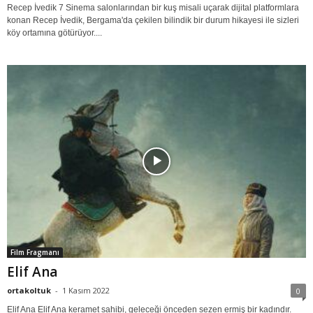
Recep İvedik 7 Sinema salonlarından bir kuş misali uçarak dijital platformlara
konan Recep İvedik, Bergama'da çekilen bilindik bir durum hikayesi ile sizleri
köy ortamına götürüyor....
Film Fragmanı
Elif Ana
ortakoltuk
-
1 Kasım 2022
0
Elif Ana Elif Ana keramet sahibi, geleceği önceden sezen ermiş bir kadındır.