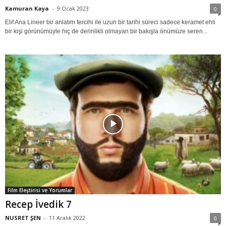
Kamuran Kaya
-
9 Ocak 2023
0
Elif Ana Lineer bir anlatım tercihi ile uzun bir tarihi süreci sadece keramet ehli
bir kişi görünümüyle hiç de derinlikli olmayan bir bakışla önümüze seren...
Film Eleştirisi ve Yorumlar
Recep İvedik 7
NUSRET ŞEN
-
11 Aralık 2022
0