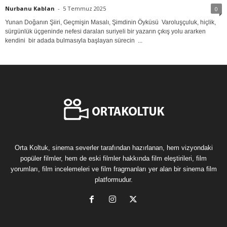
Nurbanu Kablan
-
5 Temmuz 2025
0
Yunan Doğanın Şiiri, Geçmişin Masalı, Şimdinin Öyküsü Varoluşçuluk, hiçlik,
sürgünlük üçgeninde nefesi daralan suriyeli bir yazarın çıkış yolu ararken
kendini bir adada bulmasıyla başlayan sürecin ...
Orta Koltuk, sinema severler tarafından hazırlanan, hem vizyondaki
popüler filmler, hem de eski filmler hakkında film eleştirileri, film
yorumları, film incelemeleri ve film fragmanları yer alan bir sinema film
platformudur.