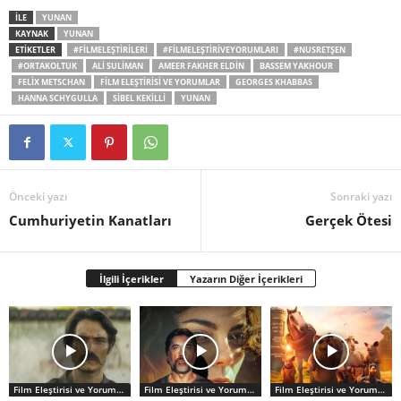
İLE
YUNAN
KAYNAK
YUNAN
ETİKETLER
#FILMELEŞTIRILERI
#FILMELEŞTIRIVEYORUMLARI
#NUSRETŞEN
#ORTAKOLTUK
ALI SULIMAN
AMEER FAKHER ELDIN
BASSEM YAKHOUR
FELIX METSCHAN
FILM ELEŞTIRISI VE YORUMLAR
GEORGES KHABBAS
HANNA SCHYGULLA
SIBEL KEKILLI
YUNAN
Önceki yazı
Sonraki yazı
Cumhuriyetin Kanatları
Gerçek Ötesi
İlgili İçerikler
Yazarın Diğer İçerikleri
Film Eleştirisi ve Yorumlar
Film Eleştirisi ve Yorumlar
Film Eleştirisi ve Yorumlar