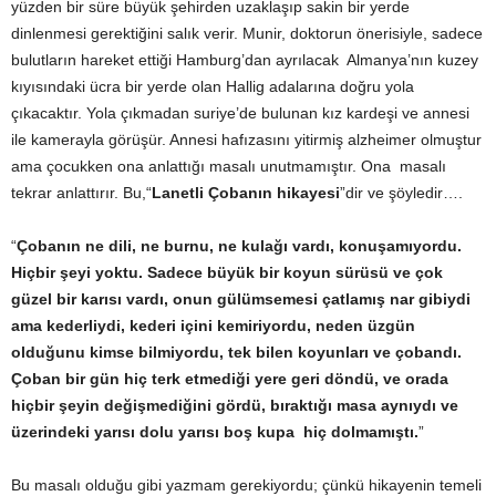
yüzden bir süre büyük şehirden uzaklaşıp sakin bir yerde
dinlenmesi gerektiğini salık verir. Munir, doktorun önerisiyle, sadece
bulutların hareket ettiği Hamburg’dan ayrılacak Almanya’nın kuzey
kıyısındaki ücra bir yerde olan Hallig adalarına doğru yola
çıkacaktır. Yola çıkmadan suriye’de bulunan kız kardeşi ve annesi
ile kamerayla görüşür. Annesi hafızasını yitirmiş alzheimer olmuştur
ama çocukken ona anlattığı masalı unutmamıştır. Ona masalı
tekrar anlattırır. Bu,
“
Lanetli Çobanın hikayesi
”
dir ve şöyledir….
“
Çobanın ne dili, ne burnu, ne kulağı vardı, konuşamıyordu.
Hiçbir şeyi yoktu. Sadece büyük bir koyun sürüsü ve çok
güzel bir karısı vardı, onun gülümsemesi çatlamış nar gibiydi
ama kederliydi, kederi içini kemiriyordu, neden üzgün
olduğunu kimse bilmiyordu, tek bilen koyunları ve çobandı.
Çoban bir gün hiç terk etmediği yere geri döndü, ve orada
hiçbir şeyin değişmediğini gördü, bıraktığı masa aynıydı ve
üzerindeki yarısı dolu yarısı boş kupa hiç dolmamıştı.
”
Bu masalı olduğu gibi yazmam gerekiyordu; çünkü hikayenin temeli