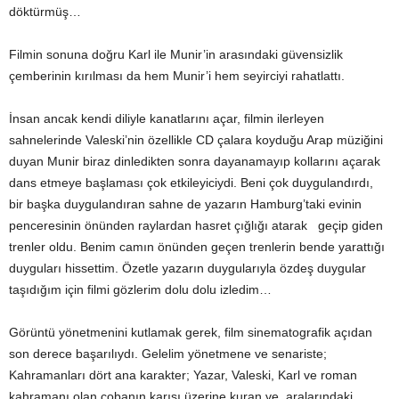
döktürmüş…
Filmin sonuna doğru Karl ile Munir’in arasındaki güvensizlik
çemberinin kırılması da hem Munir’i hem seyirciyi rahatlattı.
İnsan ancak kendi diliyle kanatlarını açar, filmin ilerleyen
sahnelerinde Valeski’nin özellikle CD çalara koyduğu Arap müziğini
duyan Munir biraz dinledikten sonra dayanamayıp kollarını açarak
dans etmeye başlaması çok etkileyiciydi. Beni çok duygulandırdı,
bir başka duygulandıran sahne de yazarın Hamburg’taki evinin
penceresinin önünden raylardan hasret çığlığı atarak geçip giden
trenler oldu. Benim camın önünden geçen trenlerin bende yarattığı
duyguları hissettim. Özetle yazarın duygularıyla özdeş duygular
taşıdığım için filmi gözlerim dolu dolu izledim…
Görüntü yönetmenini kutlamak gerek, film sinematografik açıdan
son derece başarılıydı.
Gelelim yönetmene ve senariste;
Kahramanları dört ana karakter; Yazar, Valeski, Karl ve roman
kahramanı olan çobanın karısı üzerine kuran ve aralarındaki