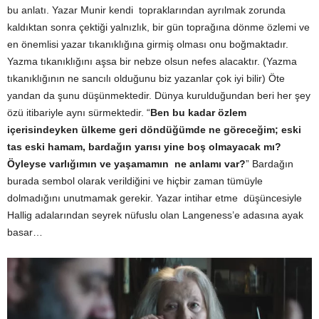
bu anlatı. Yazar Munir kendi topraklarından ayrılmak zorunda
kaldıktan sonra çektiği yalnızlık, bir gün toprağına dönme özlemi ve
en önemlisi yazar tıkanıklığına girmiş olması onu boğmaktadır.
Yazma tıkanıklığını aşsa bir nebze olsun nefes alacaktır. (Yazma
tıkanıklığının ne sancılı olduğunu biz yazanlar çok iyi bilir) Öte
yandan da şunu düşünmektedir. Dünya kurulduğundan beri her şey
özü itibariyle aynı sürmektedir. “
Ben bu kadar özlem
içerisindeyken ülkeme geri döndüğümde ne göreceğim; eski
tas eski hamam, bardağın yarısı yine boş olmayacak mı?
Öyleyse varlığımın ve yaşamamın ne anlamı var?
” Bardağın
burada sembol olarak verildiğini ve hiçbir zaman tümüyle
dolmadığını unutmamak gerekir.
Yazar intihar etme düşüncesiyle
Hallig adalarından seyrek nüfuslu olan Langeness’e adasına ayak
basar…