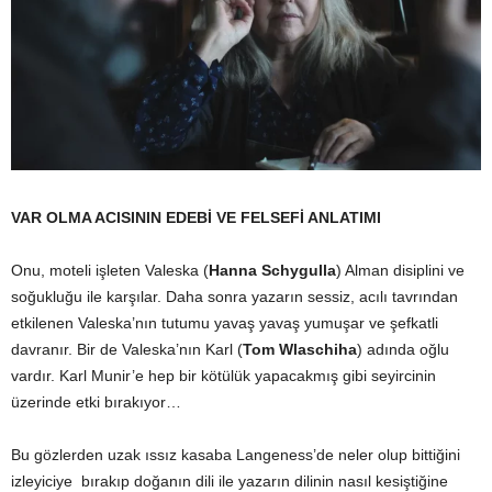
VAR OLMA ACISININ EDEBİ VE FELSEFİ ANLATIMI
Onu, moteli işleten Valeska
(
Hanna Schygulla
)
Alman disiplini ve
soğukluğu ile karşılar. Daha sonra yazarın sessiz, acılı tavrından
etkilenen Valeska’nın tutumu yavaş yavaş yumuşar ve şefkatli
davranır. Bir de Valeska’nın Karl
(
Tom Wlaschiha
)
adında oğlu
vardır. Karl Munir’e hep bir kötülük yapacakmış gibi seyircinin
üzerinde etki bırakıyor…
Bu gözlerden uzak ıssız kasaba Langeness’de neler olup bittiğini
izleyiciye bırakıp doğanın dili ile yazarın dilinin nasıl kesiştiğine