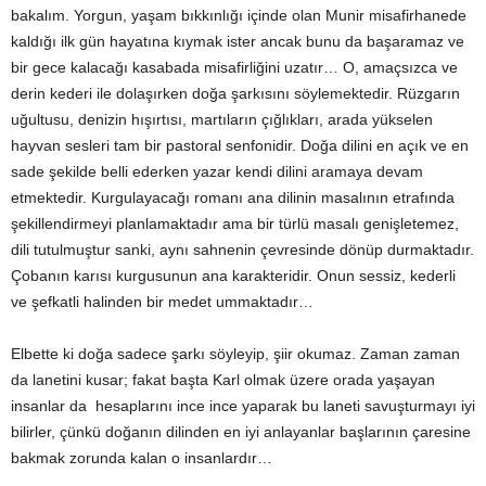
bakalım. Yorgun, yaşam bıkkınlığı içinde olan Munir misafirhanede
kaldığı ilk gün hayatına kıymak ister ancak bunu da başaramaz ve
bir gece kalacağı kasabada misafirliğini uzatır… O, amaçsızca ve
derin kederi ile dolaşırken doğa şarkısını söylemektedir. Rüzgarın
uğultusu, denizin hışırtısı, martıların çığlıkları, arada yükselen
hayvan sesleri tam bir pastoral senfonidir. Doğa dilini en açık ve en
sade şekilde belli ederken yazar kendi dilini aramaya devam
etmektedir. Kurgulayacağı romanı ana dilinin masalının etrafında
şekillendirmeyi planlamaktadır ama bir türlü masalı genişletemez,
dili tutulmuştur sanki, aynı sahnenin çevresinde dönüp durmaktadır.
Çobanın karısı kurgusunun ana karakteridir. Onun sessiz, kederli
ve şefkatli halinden bir medet ummaktadır…
Elbette ki doğa sadece şarkı söyleyip, şiir okumaz. Zaman zaman
da lanetini kusar; fakat başta Karl olmak üzere orada yaşayan
insanlar da hesaplarını ince ince yaparak bu laneti savuşturmayı iyi
bilirler, çünkü doğanın dilinden en iyi anlayanlar başlarının çaresine
bakmak zorunda kalan o insanlardır…