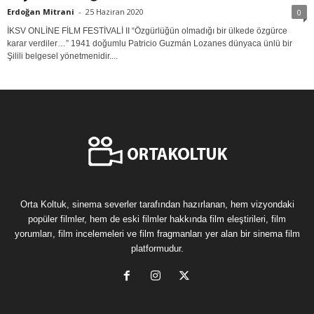
Erdoğan Mitrani
-
25 Haziran 2020
0
İKSV ONLİNE FİLM FESTİVALİ II “Özgürlüğün olmadığı bir ülkede özgürce
karar verdiler…” 1941 doğumlu Patricio Guzmán Lozanes dünyaca ünlü bir
Şilili belgesel yönetmenidir....
Orta Koltuk, sinema severler tarafından hazırlanan, hem vizyondaki
popüler filmler, hem de eski filmler hakkında film eleştirileri, film
yorumları, film incelemeleri ve film fragmanları yer alan bir sinema film
platformudur.