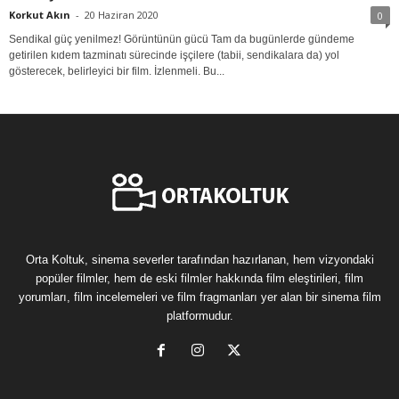
Korkut Akın
-
20 Haziran 2020
0
Sendikal güç yenilmez! Görüntünün gücü Tam da bugünlerde gündeme
getirilen kıdem tazminatı sürecinde işçilere (tabii, sendikalara da) yol
gösterecek, belirleyici bir film. İzlenmeli. Bu...
Orta Koltuk, sinema severler tarafından hazırlanan, hem vizyondaki
popüler filmler, hem de eski filmler hakkında film eleştirileri, film
yorumları, film incelemeleri ve film fragmanları yer alan bir sinema film
platformudur.