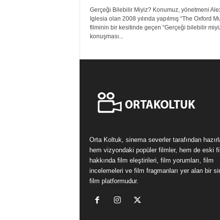
Gerçeği Bilebilir Miyiz? Konumuz, yönetmeni Ale
Iglesia olan 2008 yılında yapılmış “The Oxford M
filminin bir kesitinde geçen “Gerçeği bilebilir miyi
konuşması...
Orta Koltuk, sinema severler tarafından hazır
hem vizyondaki popüler filmler, hem de eski fi
hakkında film eleştirileri, film yorumları, film
incelemeleri ve film fragmanları yer alan bir 
film platformudur.