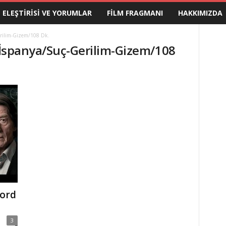
M ELEŞTIRISI VE YORUMLAR
FILM FRAGMANI
HAKKIMIZDA
erilim-Gizem/108 Dk.
e-İspanya/Suç-Gerilim-Gizem/108
ford
3