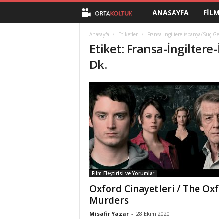
ANASAYFA
FIL
O
r
Anasayfa
Etiketler
Fransa-İngiltere-İspanya/Suç-G
Etiket: Fransa-İngilter
t
Dk.
a
K
o
l
t
Film Eleştirisi ve Yorumlar
u
Oxford Cinayetleri / The Ox
Murders
k
Misafir Yazar
-
28 Ekim 2020