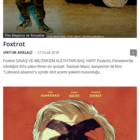
Film Eleştirisi ve Yorumlar
Foxtrot
VİKTOR APALAÇİ
-
27 Ocak 2018
0
Foxtrot SAVAŞ VE MİLİTARİZM ALEYHTARI BAŞ YAPIT Foxtrot'u Filmekimi'de
izlediğim 40'a yakın filmin en iyisiydi. Samuel Maoz, kariyerinin ilk filmi
''Lübnan/Labanon''u içinde dört acemi askerin bulunduğu...