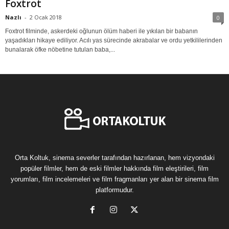
Foxtrot
Nazlı
-
2 Ocak 2018
0
Foxtrot filminde, askerdeki oğlunun ölüm haberi ile yıkılan bir babanın
yaşadıkları hikaye ediliyor. Acılı yas sürecinde akrabalar ve ordu yetkililerinden
bunalarak öfke nöbetine tutulan baba,...
Orta Koltuk, sinema severler tarafından hazırlanan, hem vizyondaki
popüler filmler, hem de eski filmler hakkında film eleştirileri, film
yorumları, film incelemeleri ve film fragmanları yer alan bir sinema film
platformudur.