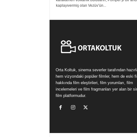
karakterleri volkanik bulutların, Pompei’yi bir an
kaplayıvermiş olan Vezüv’ün...
Orta Koltuk, sinema severler tarafından hazır
hem vizyondaki popüler filmler, hem de eski fi
hakkında film eleştirileri, film yorumları, film
incelemeleri ve film fragmanları yer alan bir 
film platformudur.