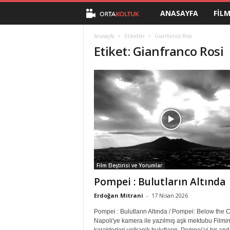
ANASAYFA
FIL
O
r
Anasayfa
Etiketler
Gianfranco Rosi
Etiket: Gianfranco Rosi
t
a
K
o
l
Film Eleştirisi ve Yorumlar
t
Pompei : Bulutların Altında
u
Erdoğan Mitrani
-
17 Nisan 2026
Pompei : Bulutların Altında / Pompei: Below the 
k
Napoli'ye kamera ile yazılmış aşk mektubu Filmi