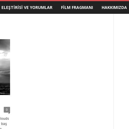
M ELEŞTIRISI VE YORUMLAR
FILM FRAGMANI
HAKKIMIZDA
0
Clouds
n baş