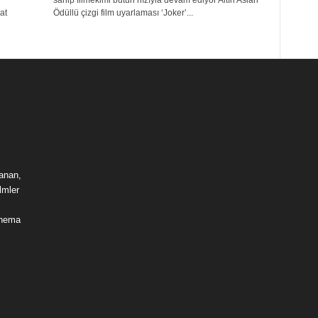
sahip filmekimi bütün hızıyla devam ediyor Altın Aslan
at
Ödüllü çizgi film uyarlaması ‘Joker’...
lanan,
lmler
sinema