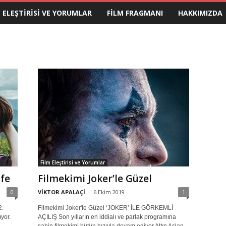
M ELEŞTIRISI VE YORUMLAR
FILM FRAGMANI
HAKKIMIZDA
Film Eleştirisi ve Yorumlar
ife
Filmekimi Joker’le Güzel
0
VİKTOR APALAÇİ
-
6 Ekim 2019
1
2.
Filmekimi Joker'le Güzel ‘JOKER’ İLE GÖRKEMLİ
yor.
AÇILIŞ Son yılların en iddialı ve parlak programına