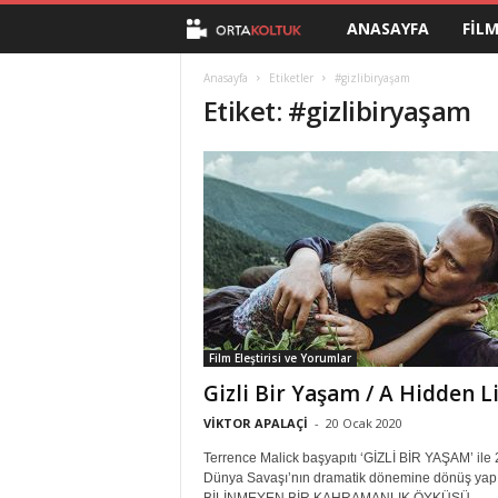
ANASAYFA
FIL
O
r
Anasayfa
Etiketler
#gizlibiryaşam
Etiket: #gizlibiryaşam
t
a
K
o
l
Film Eleştirisi ve Yorumlar
t
Gizli Bir Yaşam / A Hidden L
u
VİKTOR APALAÇİ
-
20 Ocak 2020
Terrence Malick başyapıtı ‘GİZLİ BİR YAŞAM’ ile 
k
Dünya Savaşı’nın dramatik dönemine dönüş yapı