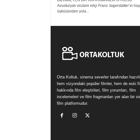
BİLİNMEYEN BİR KAHRAMANLIK ÖYKÜSÜ
Avusturyalı vicdani retçi Franz Jagerstatter’ın hay
öyküsünden yola...
Orta Koltuk, sinema severler tarafından hazır
hem vizyondaki popüler filmler, hem de eski fi
hakkında film eleştirileri, film yorumları, film
incelemeleri ve film fragmanları yer alan bir 
film platformudur.