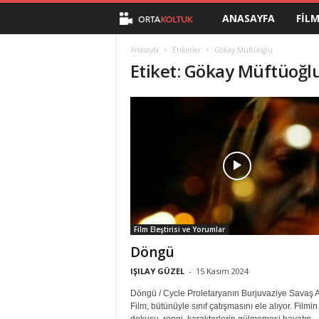
ANASAYFA
FIL
O
r
Anasayfa
Etiketler
Gökay Müftüoğlu
Etiket: Gökay Müftüoğl
t
a
K
o
l
Film Eleştirisi ve Yorumlar
t
Döngü
u
IŞILAY GÜZEL
-
15 Kasım 2024
Döngü / Cycle Proletaryanın Burjuvaziye Savaş 
k
Film, bütünüyle sınıf çatışmasını ele alıyor. Filmin