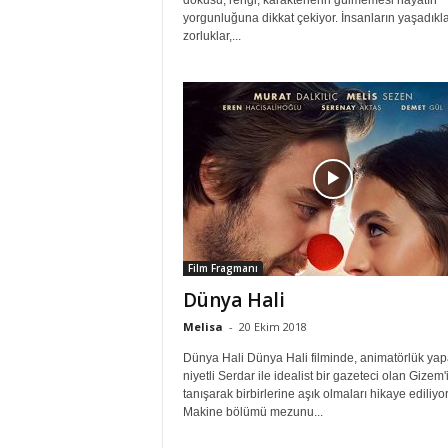
dokusu, rengi, karakterlerin gülmemesi hayatın
yorgunluğuna dikkat çekiyor. İnsanların yaşadıkla
zorluklar,...
Film Fragmanı
Dünya Hali
Melisa
-
20 Ekim 2018
Dünya Hali Dünya Hali filminde, animatörlük yapa
niyetli Serdar ile idealist bir gazeteci olan Gizem'
tanışarak birbirlerine aşık olmaları hikaye ediliyor
Makine bölümü mezunu...