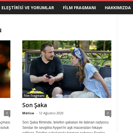
M ELEŞTIRISI VE YORUMLAR
FILM FRAGMANI
HAKKIMIZDA
u
Film Fragmanı
Son Şaka
0
Melisa
-
12 Ağustos 2020
0
Açması
Son Şaka filminde, telefon şakaları ile tatınan radyocu
 soluk
Serdar ile sevgilisi Ayşen'in aşk maceraları hikaye