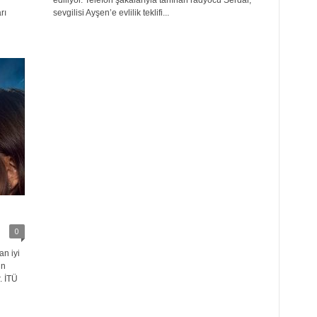
ediliyor. Telefon şakalarıyla tanınan radyocu Serdar,
rı
sevgilisi Ayşen’e evlilik teklifi...
0
n iyi
in
. İTÜ