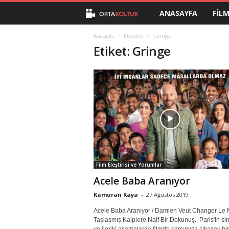
ANASAYFA
FIL
O
r
Anasayfa
Etiketler
Gringe
Etiket: Gringe
t
a
K
o
l
Film Eleştirisi ve Yorumlar
t
Acele Baba Aranıyor
u
Kamuran Kaya
-
27 Ağustos 2019
Acele Baba Aranıyor / Damien Veut Changer Le
k
Taşlaşmış Kalplere Naif Bir Dokunuş.. Paris'in si