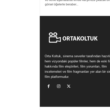
ve ileriki aşamalarda filmde karşımıza çıkacak bir
görsel öğelerle beraber...
Orta Koltuk, sinema severler tarafından hazır
hem vizyondaki popüler filmler, hem de eski fi
hakkında film eleştirileri, film yorumları, film
incelemeleri ve film fragmanları yer alan bir 
film platformudur.