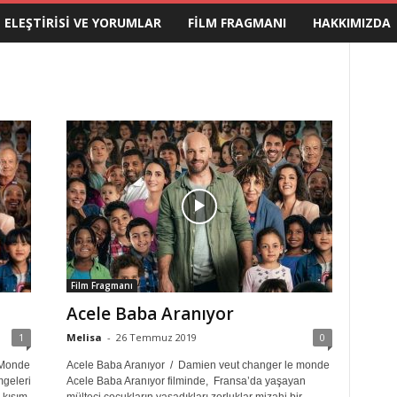
M ELEŞTIRISI VE YORUMLAR
FILM FRAGMANI
HAKKIMIZDA
Film Fragmanı
Acele Baba Aranıyor
1
Melisa
-
26 Temmuz 2019
0
 Monde
Acele Baba Aranıyor / Damien veut changer le monde
mgeleri
Acele Baba Aranıyor filminde, Fransa’da yaşayan