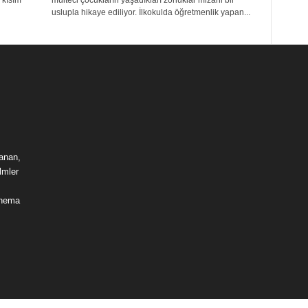
 kısım
mülteci çocukların yaşadıkları zorluklar mizahi bir
uslupla hikaye ediliyor. İlkokulda öğretmenlik yapan...
lanan,
lmler
sinema