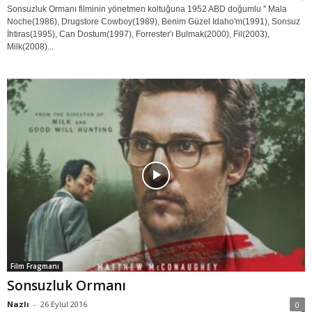
Sonsuzluk Ormanı filminin yönetmen koltuğuna 1952 ABD doğumlu '' Mala
Noche(1986), Drugstore Cowboy(1989), Benim Güzel Idaho'm(1991), Sonsuz
İhtiras(1995), Can Dostum(1997), Forrester'ı Bulmak(2000), Fil(2003),
Milk(2008)...
Film Fragmanı
Sonsuzluk Ormanı
Nazlı
-
26 Eylül 2016
0