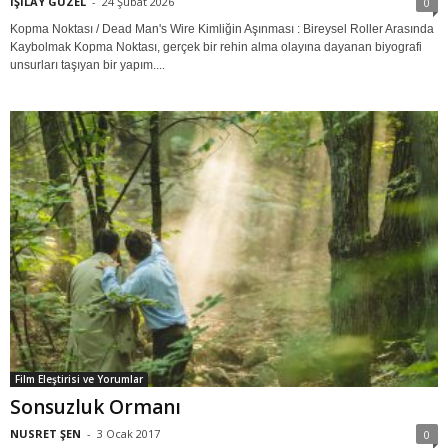
IŞILAY GÜZEL
-
24 Şubat 2026
0
Kopma Noktası / Dead Man's Wire Kimliğin Aşınması : Bireysel Roller Arasında
Kaybolmak Kopma Noktası, gerçek bir rehin alma olayına dayanan biyografi
unsurları taşıyan bir yapım....
Film Eleştirisi ve Yorumlar
Sonsuzluk Ormanı
NUSRET ŞEN
-
3 Ocak 2017
0