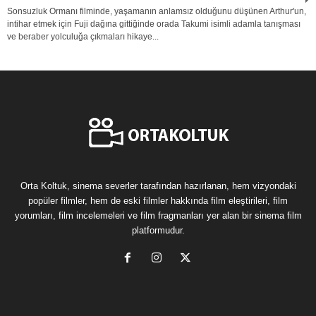
Sonsuzluk Ormanı filminde, yaşamanın anlamsız olduğunu düşünen Arthur'un,
intihar etmek için Fuji dağına gittiğinde orada Takumi isimli adamla tanışması
ve beraber yolculuğa çıkmaları hikaye...
Orta Koltuk, sinema severler tarafından hazırlanan, hem vizyondaki
popüler filmler, hem de eski filmler hakkında film eleştirileri, film
yorumları, film incelemeleri ve film fragmanları yer alan bir sinema film
platformudur.