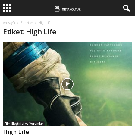
Anasayfa
Etiketler
High Life
Etiket: High Life
Film Eleştirisi ve Yorumlar
High Life