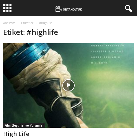
Anasayfa
Etiketler
#highlife
Etiket: #highlife
Film Eleştirisi ve Yorumlar
High Life