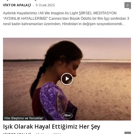
VİKTOR APALAÇİ
-
9 Ocak 2025
0
Aydınlık Hayallerimiz / All We Imagine As Light ŞİİRSEL MEDİTASYON
“AYDINLIK HAYALLERİMİZ” Cannes’dan Büyük Ödüllü bir film İşçi sınıfından 3
nesil kadın kahramanları üzerinden, Hindistan’ın değişen sosyoekonomik...
Film Eleştirisi ve Yorumlar
Işık Olarak Hayal Ettiğimiz Her Şey