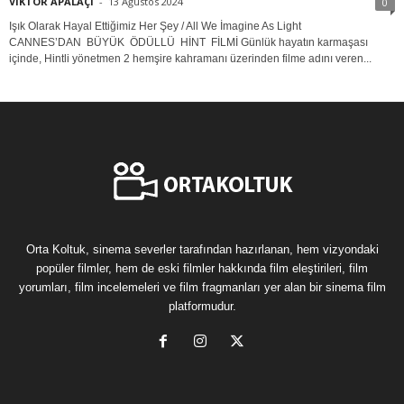
VİKTOR APALAÇİ
-
13 Ağustos 2024
0
Işık Olarak Hayal Ettiğimiz Her Şey / All We İmagine As Light
CANNES’DAN BÜYÜK ÖDÜLLÜ HİNT FİLMİ Günlük hayatın karmaşası
içinde, Hintli yönetmen 2 hemşire kahramanı üzerinden filme adını veren...
Orta Koltuk, sinema severler tarafından hazırlanan, hem vizyondaki
popüler filmler, hem de eski filmler hakkında film eleştirileri, film
yorumları, film incelemeleri ve film fragmanları yer alan bir sinema film
platformudur.