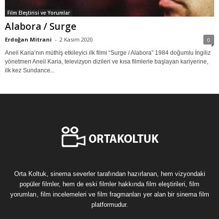
Film Eleştirisi ve Yorumlar
Alabora / Surge
Erdoğan Mitrani
-
2 Kasım 2020
0
Aneil Karia’nın müthiş etkileyici ilk filmi “Surge / Alabora” 1984 doğumlu İngiliz
yönetmen Aneil Karia, televizyon dizileri ve kısa filmlerle başlayan kariyerine,
ilk kez Sundance...
Orta Koltuk, sinema severler tarafından hazırlanan, hem vizyondaki
popüler filmler, hem de eski filmler hakkında film eleştirileri, film
yorumları, film incelemeleri ve film fragmanları yer alan bir sinema film
platformudur.