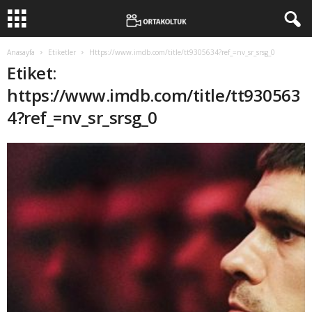
Anasayfa
Etiketler
Https://www.imdb.com/title/tt9305634?ref_=nv_sr_srsg_0
Etiket:
https://www.imdb.com/title/tt930563
4?ref_=nv_sr_srsg_0