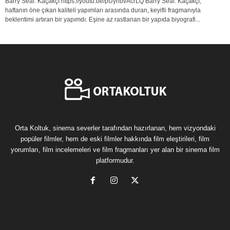
Barry Seal: Kaçakçı https://youtu.be/pUyhbvAcrLQ Barry Seal: Kaçakçı,
haftanın öne çıkan kaliteli yapımları arasında duran, keyifli fragmanıyla
beklentimi artıran bir yapımdı. Eşine az rastlanan bir yapıda biyografi...
Orta Koltuk, sinema severler tarafından hazırlanan, hem vizyondaki
popüler filmler, hem de eski filmler hakkında film eleştirileri, film
yorumları, film incelemeleri ve film fragmanları yer alan bir sinema film
platformudur.