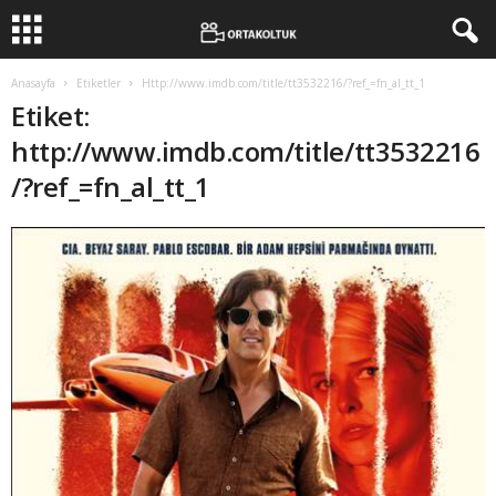
Anasayfa
Etiketler
Http://www.imdb.com/title/tt3532216/?ref_=fn_al_tt_1
Etiket:
http://www.imdb.com/title/tt3532216
/?ref_=fn_al_tt_1