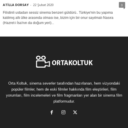
ATİLLA DORSAY
-
22 Şubat 2020
0
Filistinli ustadan sessiz sinema benzeri güldürü.. Türkiye'nin bu yapıma
katılmış altı ülke arasında olması ise, bizim için bir onur sayılmalı Nasıra
(Hazret-i İsa'nın da doğum yeri)...
Orta Koltuk, sinema severler tarafından hazırlanan, hem vizyondaki
popüler filmler, hem de eski filmler hakkında film eleştirileri, film
yorumları, film incelemeleri ve film fragmanları yer alan bir sinema film
platformudur.