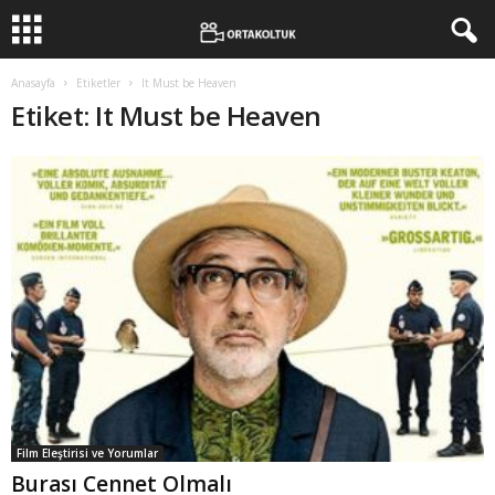
Anasayfa
Etiketler
It Must be Heaven
Etiket: It Must be Heaven
Film Eleştirisi ve Yorumlar
Burası Cennet Olmalı