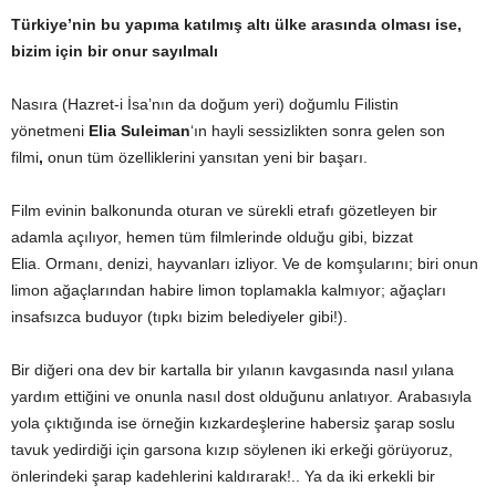
Türkiye’nin bu yapıma katılmış altı ülke arasında olması ise,
bizim için bir onur sayılmalı
Nasıra (Hazret-i İsa’nın da doğum yeri) doğumlu Filistin
yönetmeni
Elia Suleiman
‘ın hayli sessizlikten sonra gelen son
filmi
,
onun tüm özelliklerini yansıtan yeni bir başarı.
Film evinin balkonunda oturan ve sürekli etrafı gözetleyen bir
adamla açılıyor, hemen tüm filmlerinde olduğu gibi, bizzat
Elia. Ormanı, denizi, hayvanları izliyor. Ve de komşularını; biri onun
limon ağaçlarından habire limon toplamakla kalmıyor; ağaçları
insafsızca buduyor (tıpkı bizim belediyeler gibi!).
Bir diğeri ona dev bir kartalla bir yılanın kavgasında nasıl yılana
yardım ettiğini ve onunla nasıl dost olduğunu anlatıyor.
Arabasıyla
yola çıktığında ise örneğin kızkardeşlerine habersiz şarap soslu
tavuk yedirdiği için garsona kızıp söylenen iki erkeği görüyoruz,
önlerindeki şarap kadehlerini kaldırarak!.. Ya da iki erkekli bir