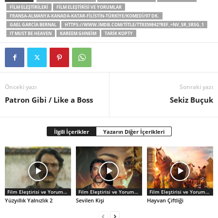
FILM ELEŞTIRILERI
FILM ELEŞTIRISI VE YORUMLAR
FRANSA-ALMANYA-KANADA-KATAR-FILISTIN-TÜRKIYE/KOMEDI/97 DK.
GAEL GARCIA BERNAL
HTTPS://WWW.IMDB.COM/TITLE/TT8359842?REF_=NV_SR_SRSG_1
IT MUST BE HEAVEN
KAREEM GHNEIM
TARIK KOPTY
Önceki yazı
Sonraki yazı
Patron Gibi / Like a Boss
Sekiz Buçuk
İlgili İçerikler
Yazarın Diğer İçerikleri
Film Eleştirisi ve Yorumlar
Film Eleştirisi ve Yorumlar
Film Eleştirisi ve Yorumlar
Yüzyıllık Yalnızlık 2
Sevilen Kişi
Hayvan Çiftliği