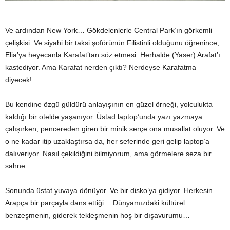
Ve ardından New York… Gökdelenlerle Central Park’ın görkemli
çelişkisi. Ve siyahi bir taksi şoförünün Filistinli olduğunu öğrenince,
Elia’ya heyecanla Karafat’tan söz etmesi. Herhalde (Yaser) Arafat’ı
kastediyor. Ama Karafat nerden çıktı? Nerdeyse Karafatma
diyecek!..
Bu kendine özgü güldürü anlayışının en güzel örneği, yolculukta
kaldığı bir otelde yaşanıyor. Üstad laptop’unda yazı yazmaya
çalışırken, pencereden giren bir minik serçe ona musallat oluyor. Ve
o ne kadar itip uzaklaştırsa da, her seferinde geri gelip laptop’a
dalıveriyor. Nasıl çekildiğini bilmiyorum, ama görmelere seza bir
sahne…
Sonunda üstat yuvaya dönüyor. Ve bir disko’ya gidiyor. Herkesin
Arapça bir parçayla dans ettiği… Dünyamızdaki kültürel
benzeşmenin, giderek tekleşmenin hoş bir dışavurumu…