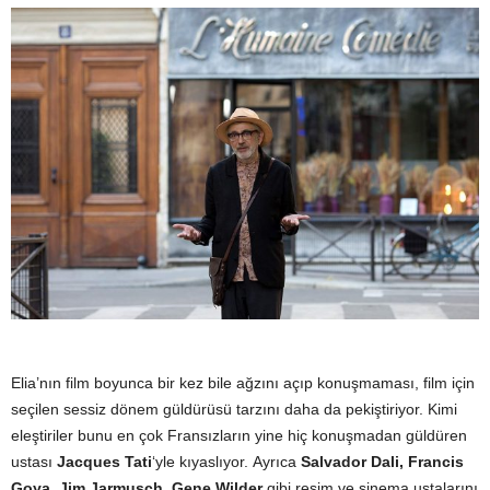
Elia’nın film boyunca bir kez bile ağzını açıp konuşmaması, film için
seçilen sessiz dönem güldürüsü tarzını daha da pekiştiriyor.
Kimi
eleştiriler bunu en çok Fransızların yine hiç konuşmadan güldüren
ustası
Jacques Tati
‘yle kıyaslıyor.
Ayrıca
Salvador Dali, Francis
Goya, Jim Jarmusch, Gene Wilder
gibi resim ve sinema ustalarını