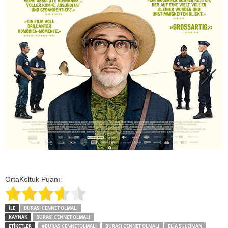
OrtaKoltuk Puanı:
İLE
BURASI CENNET OLMALI
KAYNAK
BURASI CENNET OLMALI
ETİKETLER
#BURASICENNETOLMALI
BURASI CENNET OLMALI
ELIA SULEIMAN