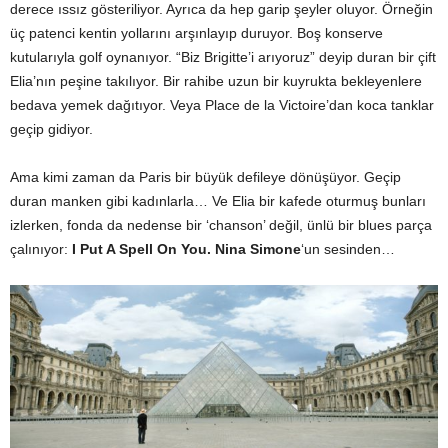
derece ıssız gösteriliyor. Ayrıca da hep garip şeyler oluyor. Örneğin
üç patenci kentin yollarını arşınlayıp duruyor. Boş konserve
kutularıyla golf oynanıyor. “Biz Brigitte’i arıyoruz” deyip duran bir çift
Elia’nın peşine takılıyor. Bir rahibe uzun bir kuyrukta bekleyenlere
bedava yemek dağıtıyor. Veya Place de la Victoire’dan koca tanklar
geçip gidiyor.
Ama kimi zaman da Paris bir büyük defileye dönüşüyor. Geçip
duran manken gibi kadınlarla… Ve Elia bir kafede oturmuş bunları
izlerken, fonda da nedense bir ‘chanson’ değil, ünlü bir blues parça
çalınıyor:
I Put A Spell On You. Nina Simone
‘un sesinden…