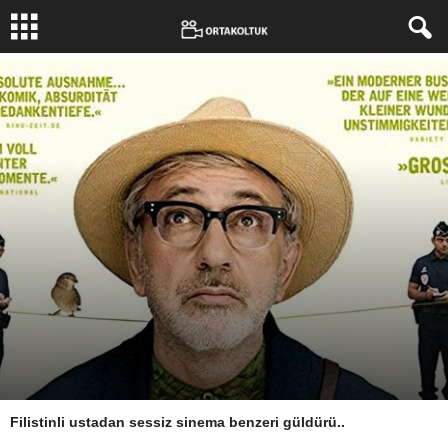
Filistinli ustadan sessiz sinema benzeri güldürü..
Yazar:
ATİLLA DORSAY
-
22 Şubat 2020
3351
0