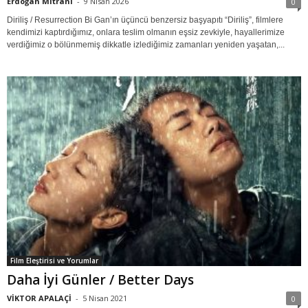
Erdoğan Mitrani
-
9 Nisan 2026
0
Diriliş / Resurrection Bi Gan’ın üçüncü benzersiz başyapıtı “Diriliş”, filmlere
kendimizi kaptırdığımız, onlara teslim olmanın eşsiz zevkiyle, hayallerimize
verdiğimiz o bölünmemiş dikkatle izlediğimiz zamanları yeniden yaşatan,...
Film Eleştirisi ve Yorumlar
Daha İyi Günler / Better Days
VİKTOR APALAÇİ
-
5 Nisan 2021
0