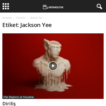
Anasayfa
Etiketler
Jackson Yee
Etiket: Jackson Yee
Film Eleştirisi ve Yorumlar
Diriliş