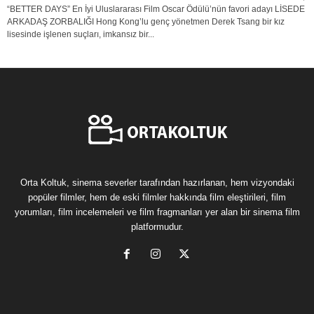
“BETTER DAYS” En İyi Uluslararası Film Oscar Ödülü’nün favori adayı LİSEDE
ARKADAŞ ZORBALIĞI Hong Kong’lu genç yönetmen Derek Tsang bir kız
lisesinde işlenen suçları, imkansız bir...
Orta Koltuk, sinema severler tarafından hazırlanan, hem vizyondaki
popüler filmler, hem de eski filmler hakkında film eleştirileri, film
yorumları, film incelemeleri ve film fragmanları yer alan bir sinema film
platformudur.