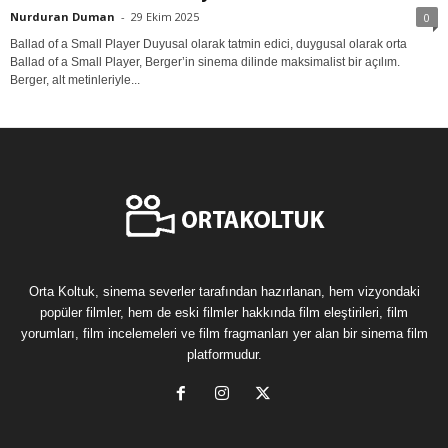
Nurduran Duman
-
29 Ekim 2025
0
Ballad of a Small Player Duyusal olarak tatmin edici, duygusal olarak orta
Ballad of a Small Player, Berger’in sinema dilinde maksimalist bir açılım.
Berger, alt metinleriyle...
Orta Koltuk, sinema severler tarafından hazırlanan, hem vizyondaki
popüler filmler, hem de eski filmler hakkında film eleştirileri, film
yorumları, film incelemeleri ve film fragmanları yer alan bir sinema film
platformudur.