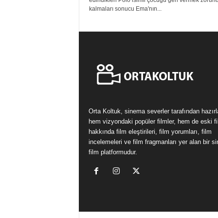
edindikleri Polo isimli çocuğu geri vermek zorun
kalmaları sonucu Ema'nın...
Orta Koltuk, sinema severler tarafından hazır
hem vizyondaki popüler filmler, hem de eski fi
hakkında film eleştirileri, film yorumları, film
incelemeleri ve film fragmanları yer alan bir 
film platformudur.