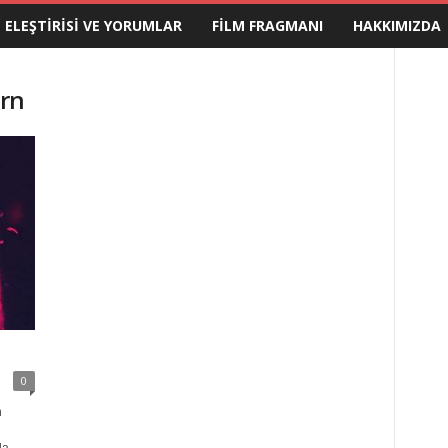
M ELEŞTIRISI VE YORUMLAR
FILM FRAGMANI
HAKKIMIZDA
orn
0
n