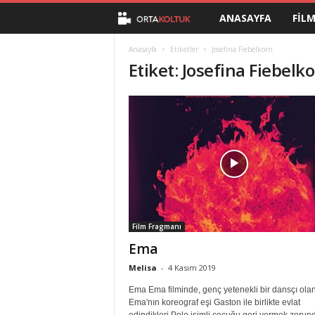
ANASAYFA
FIL
O
r
Anasayfa
Etiketler
Josefina Fiebelkorn
Etiket: Josefina Fiebelk
t
a
K
o
l
Film Fragmanı
t
Ema
u
Melisa
-
4 Kasım 2019
Ema Ema filminde, genç yetenekli bir dansçı ola
k
Ema'nın koreograf eşi Gaston ile birlikte evlat