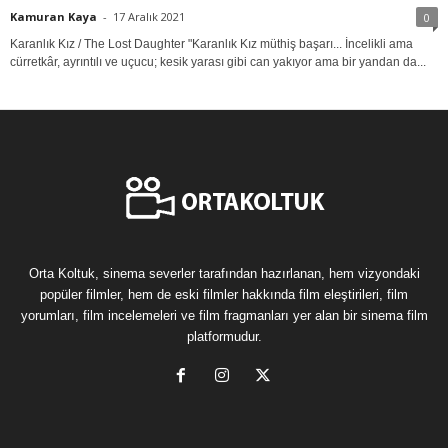
Kamuran Kaya
-
17 Aralık 2021
0
Karanlık Kız / The Lost Daughter "Karanlık Kız müthiş başarı... İncelikli ama
cürretkâr, ayrıntılı ve uçucu; kesik yarası gibi can yakıyor ama bir yandan da...
Orta Koltuk, sinema severler tarafından hazırlanan, hem vizyondaki
popüler filmler, hem de eski filmler hakkında film eleştirileri, film
yorumları, film incelemeleri ve film fragmanları yer alan bir sinema film
platformudur.