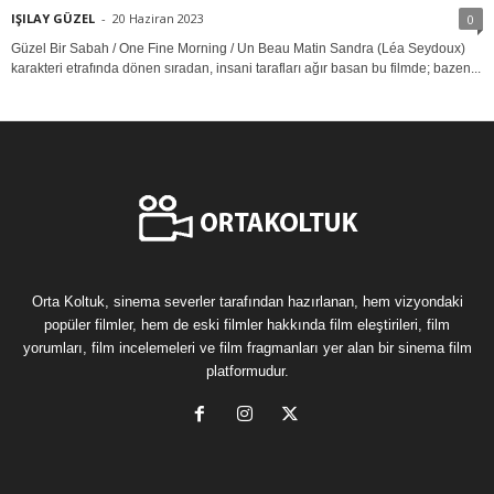
IŞILAY GÜZEL
-
20 Haziran 2023
0
Güzel Bir Sabah / One Fine Morning / Un Beau Matin Sandra (Léa Seydoux)
karakteri etrafında dönen sıradan, insani tarafları ağır basan bu filmde; bazen...
Orta Koltuk, sinema severler tarafından hazırlanan, hem vizyondaki
popüler filmler, hem de eski filmler hakkında film eleştirileri, film
yorumları, film incelemeleri ve film fragmanları yer alan bir sinema film
platformudur.