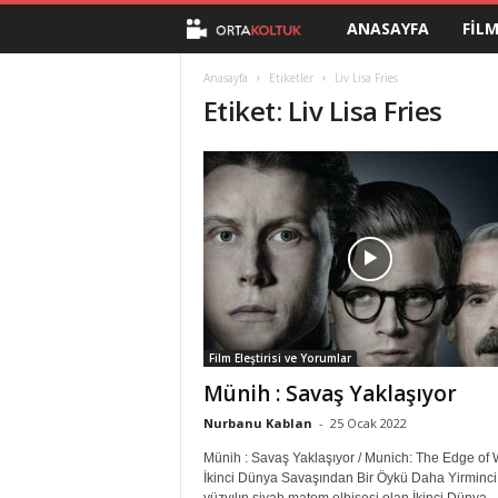
ANASAYFA
FIL
O
r
Anasayfa
Etiketler
Liv Lisa Fries
Etiket: Liv Lisa Fries
t
a
K
o
l
Film Eleştirisi ve Yorumlar
t
Münih : Savaş Yaklaşıyor
u
Nurbanu Kablan
-
25 Ocak 2022
Münih : Savaş Yaklaşıyor / Munich: The Edge of 
k
İkinci Dünya Savaşından Bir Öykü Daha Yirminci