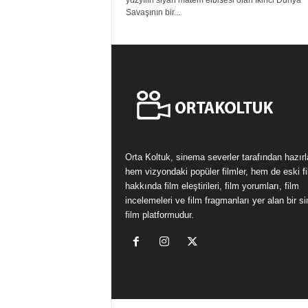
yüzyılın siyah matem elbisesi olan İkinci Dünya
Savaşının bir...
Orta Koltuk, sinema severler tarafından hazır
hem vizyondaki popüler filmler, hem de eski fi
hakkında film eleştirileri, film yorumları, film
incelemeleri ve film fragmanları yer alan bir 
film platformudur.