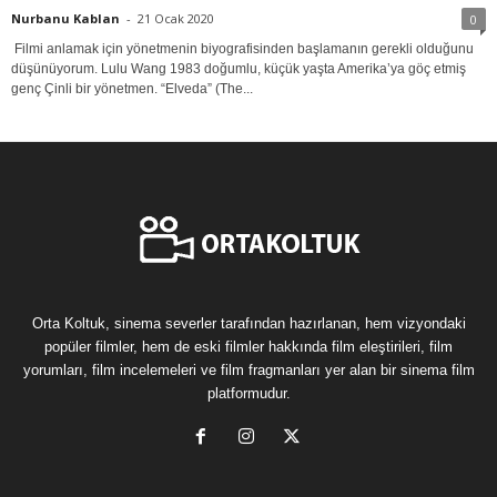
Nurbanu Kablan
-
21 Ocak 2020
0
Filmi anlamak için yönetmenin biyografisinden başlamanın gerekli olduğunu
düşünüyorum. Lulu Wang 1983 doğumlu, küçük yaşta Amerika’ya göç etmiş
genç Çinli bir yönetmen. “Elveda” (The...
Orta Koltuk, sinema severler tarafından hazırlanan, hem vizyondaki
popüler filmler, hem de eski filmler hakkında film eleştirileri, film
yorumları, film incelemeleri ve film fragmanları yer alan bir sinema film
platformudur.